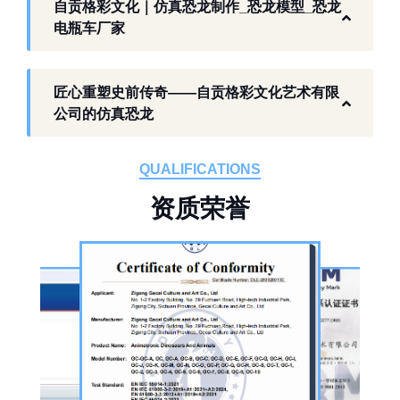
以工厂生产能力，为各地客户提供史前主题相
自贡格彩文化｜仿真恐龙制作_恐龙模型_恐龙
关产品与服务。
电瓶车厂家
工厂生产基础 构建恐龙产业全链服务
匠心重塑史前传奇——自贡格彩文化艺术有限
作为开展史前仿真模型生产的恐龙制作工厂，
公司的仿真恐龙
自贡格彩文化艺术有限公司位于自贡市沿滩区
板仓工业园，拥有标准化生产车间、配套生产
QUALIFICATIONS
设备及制作人员队伍，是国内从事恐龙主题产
资
质
荣
誉
品的恐龙制作公司。公司采用按需定制模式，
从前期方案设计、场景规划，到中期原料选
择、工序制作，再到后期运输配送、上门安装
调试，形成全流程服务，可用于主题乐园、文
旅景区、科普展馆、商业广场、大型展会、节
庆活动等场景。