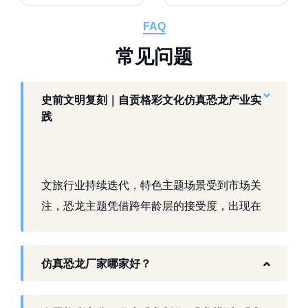
FAQ
常
见
问
题
史前文明复刻｜自贡格彩文化仿真恐龙产业实
践
文旅行业持续迭代，特色主题场景受到市场关
注，恐龙主题凭借跨年龄层的接受度，出现在
景区、乐园、商业活动中。自贡，这座拥有丰
富恐龙化石资源的城市，形成了仿真模型产业
仿真恐龙厂家哪家好？
生态。自贡格彩文化艺术有限公司扎根本地产
业环境，开展仿真恐龙相关产品研发与制作，