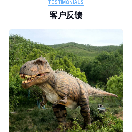
TESTIMONIALS
客
户
反
馈