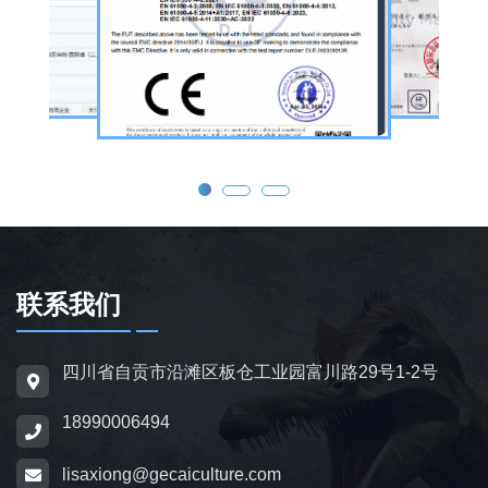
公司核心业务为仿真恐龙制作，产品线涵盖静
态展示、动态互动、游乐体验三类。其中，机
器恐龙结合机械传动、智能控制技术，可实现
眨眼、张嘴吼叫、摆尾、行走、呼吸起伏等动
态效果，皮肤采用环保硅胶材质，还原史前恐
龙的外形特征；恐龙模型包含1米摆件至20米
大型雕塑，覆盖霸王龙、三角龙、剑龙、长颈
龙、翼龙等常见品类，同时支持恐龙化石骨架
定制，兼具科普展示与装饰作用，可用于不同
场景摆放。
联系我们
为适配亲子游乐场景，公司推出恐龙电动车与
四川省自贡市沿滩区板仓工业园富川路29号1-2号
恐龙电瓶车产品，造型卡通、操作简便，配备
18990006494
防滑车轮、限速装置及安全扶手，适用于乐
园、景区广场、商业综合体等场所，为儿童提
lisaxiong@gecaiculture.com