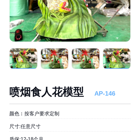
喷烟食人花模型
AP-146
颜色︰按客户要求定制
尺寸:任意尺寸
质保:12-18个月