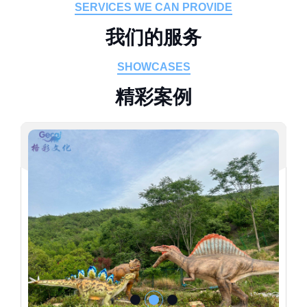
SERVICES WE CAN PROVIDE
我
们
的
服
务
SHOWCASES
精
彩
案
例